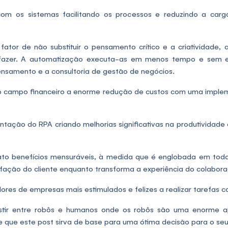
m os sistemas facilitando os processos e reduzindo a carg
tor de não substituir o pensamento crítico e a criatividade, a
r fazer. A automatização executa-as em menos tempo e sem e
ensamento e a consultoria de gestão de negócios.
o campo financeiro a enorme redução de custos com uma implem
tação do RPA criando melhorias significativas na produtividade e
to benefícios mensuráveis, à medida que é englobada em toda
sfação do cliente enquanto transforma a experiência do colabora
s de empresas mais estimulados e felizes a realizar tarefas c
tir entre robôs e humanos onde os robôs são uma enorme aj
e que este post sirva de base para uma ótima decisão para o seu