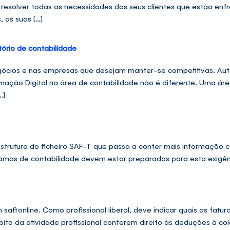
 resolver todas as necessidades dos seus clientes que estão enf
 as suas […]
tório de contabilidade
gócios e nas empresas que desejam manter-se competitivas. Aut
ação Digital na área de contabilidade não é diferente. Uma ár
…]
trutura do ficheiro SAF-T que passa a conter mais informação cont
ogramas de contabilidade devem estar preparados para esta exigên
ftonline. Como profissional liberal, deve indicar quais as fatu
ito da atividade profissional conferem direito às deduções à col